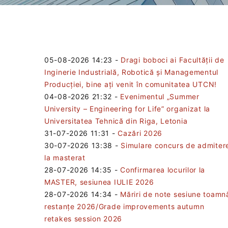
05-08-2026 14:23
-
Dragi boboci ai Facultății de
Inginerie Industrială, Robotică și Managementul
Producției, bine ați venit în comunitatea UTCN!
04-08-2026 21:32
-
Evenimentul „Summer
University – Engineering for Life” organizat la
Universitatea Tehnică din Riga, Letonia
31-07-2026 11:31
-
Cazări 2026
30-07-2026 13:38
-
Simulare concurs de admiter
la masterat
28-07-2026 14:35
-
Confirmarea locurilor la
MASTER, sesiunea IULIE 2026
28-07-2026 14:34
-
Măriri de note sesiune toamn
restanțe 2026/Grade improvements autumn
retakes session 2026