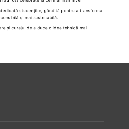
 au fost celebrate la cel mai înalt nivel.
dedicată studenților, gândită pentru a transforma
ccesibilă și mai sustenabilă.
are și curajul de a duce o idee tehnică mai