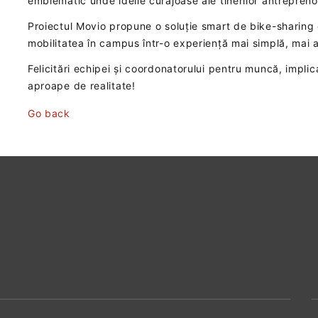
emblematic unde ideile curajoase ale tinerilor antreprenori
Proiectul Movio propune o soluție smart de bike-sharing 
mobilitatea în campus într-o experiență mai simplă, mai a
Felicitări echipei și coordonatorului pentru muncă, implic
aproape de realitate!
Go back