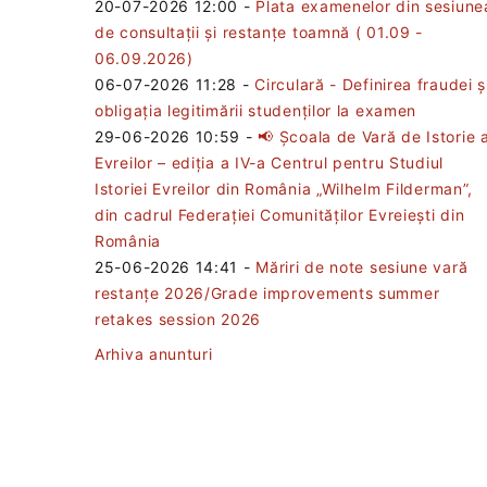
20-07-2026 12:00
-
Plata examenelor din sesiune
de consultații și restanțe toamnă ( 01.09 -
06.09.2026)
06-07-2026 11:28
-
Circulară - Definirea fraudei ș
obligația legitimării studenților la examen
29-06-2026 10:59
-
📢 Școala de Vară de Istorie 
Evreilor – ediția a IV-a Centrul pentru Studiul
Istoriei Evreilor din România „Wilhelm Filderman”,
din cadrul Federației Comunităților Evreiești din
România
25-06-2026 14:41
-
Măriri de note sesiune vară
restanțe 2026/Grade improvements summer
retakes session 2026
Arhiva anunturi