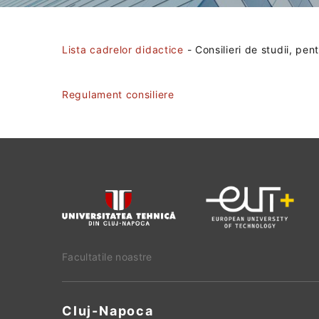
Lista cadrelor didactice
- Consilieri de studii, pe
Regulament consiliere
Facultatile noastre
Cluj-Napoca