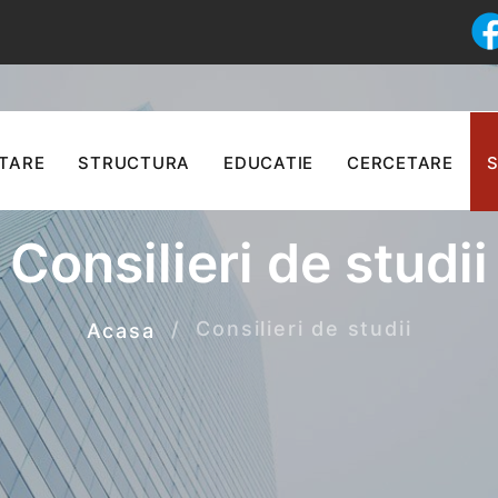
TARE
STRUCTURA
EDUCATIE
CERCETARE
S
Consilieri de studii
Consilieri de studii
Acasa