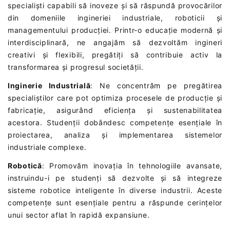
specialiști capabili să inoveze și să răspundă provocărilor
din domeniile ingineriei industriale, roboticii și
managementului producției. Printr-o educație modernă și
interdisciplinară, ne angajăm să dezvoltăm ingineri
creativi și flexibili, pregătiți să contribuie activ la
transformarea și progresul societății.
Inginerie Industrială
: Ne concentrăm pe pregătirea
specialiștilor care pot optimiza procesele de producție și
fabricație, asigurând eficiența și sustenabilitatea
acestora. Studenții dobândesc competențe esențiale în
proiectarea, analiza și implementarea sistemelor
industriale complexe.
Robotică
: Promovăm inovația în tehnologiile avansate,
instruindu-i pe studenți să dezvolte și să integreze
sisteme robotice inteligente în diverse industrii. Aceste
competențe sunt esențiale pentru a răspunde cerințelor
unui sector aflat în rapidă expansiune.